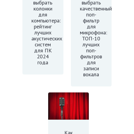
выбрать
выбрать
колонки
качественный
для
поп-
компьютера:
фильтр
рейтинг
для
лучших
микрофона:
акустических
ТОП-10
систем
лучших
для ПК
поп-
2024
фильтров
года
для
записи
вокала
Как