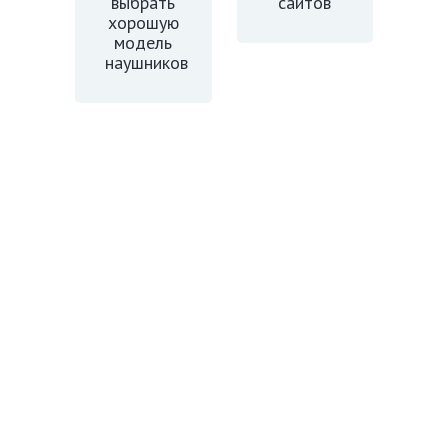
выбрать
сайтов
хорошую
модель
наушников
Как
восстановить
звук на
ноутбуке
Добавить комментарий