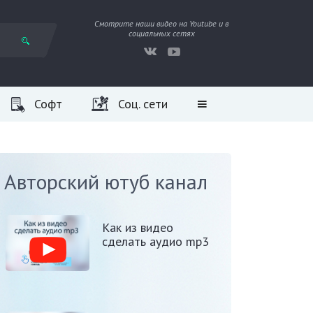
Смотрите наши видео на Youtube и в
социальных сетях
Софт
Соц. сети
Авторский ютуб канал
Как из видео
сделать аудио mp3