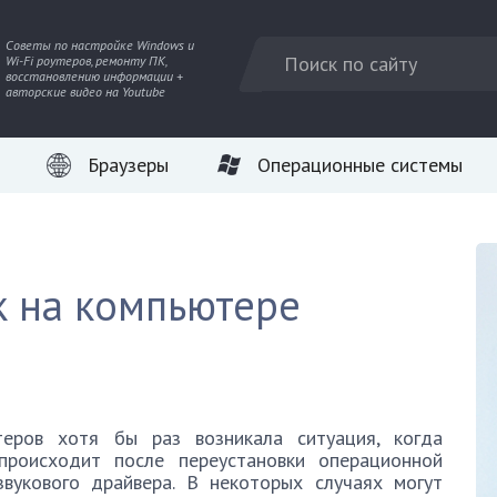
Советы по настройке Windows и
Wi-Fi роутеров, ремонту ПК,
восстановлению информации +
авторские видео на Youtube
Браузеры
Операционные системы
к на компьютере
теров хотя бы раз возникала ситуация, когда
происходит после переустановки операционной
звукового драйвера. В некоторых случаях могут