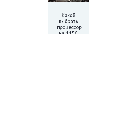
Какой
выбрать
процессор
на 1150
socket:
ТОП-10
лучших
процессоров
Как
Какой
выбрать
процессор
лучший
лучше
процессор
для игр: