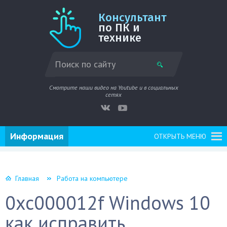
Консультант
по ПК и
технике
Смотрите наши видео на Youtube и в социальных
сетях
Информация
ОТКРЫТЬ МЕНЮ
Главная
Работа на компьютере
0xc000012f Windows 10
как исправить