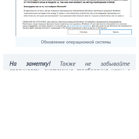
Обновление операционной системы
На заметку!
Также не забывайте
сравнивать системные требования игры с
вашей конфигурацией. Если ваша
видеокарта её попросту «не тянет», то все
эти манипуляции бессмысленны.
Данная ошибка не так страшна, ведь в 99% случаев
она решается банальным обновлением драйверов для
видеокарты или установкой новой версии DirectX.
Куда хуже, если проблема заключается в физических
повреждениях видеокарты – её ремонт обойдётся