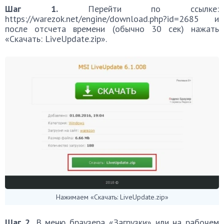
Шаг 1.
Перейти по ссылке:
https://warezok.net/engine/download.php?id=2685 и
после отсчета времени (обычно 30 сек) нажать
«Скачать: LiveUpdate.zip».
Нажимаем «Скачать: LiveUpdate.zip»
Шаг 2.
В меню браузера «Загрузки» или на рабочем