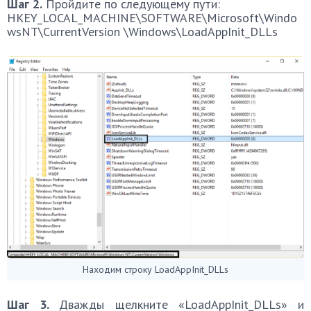
Шаг 2.
Пройдите по следующему пути:
HKEY_LOCAL_MACHINE\SOFTWARE\Microsoft\Windo
wsNT\CurrentVersion \Windows\LoadAppInit_DLLs
Находим строку LoadAppInit_DLLs
Шаг 3.
Дважды щелкните «LoadAppInit_DLLs» и