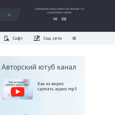
Смотрите наши видео на Youtube и в
социальных сетях
Софт
Соц. сети
Авторский ютуб канал
Как из видео
сделать аудио mp3