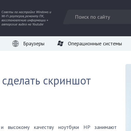
Советы по настройке Windows и
Wi-Fi роутеров, ремонту ПК,
восстановлению информации +
авторские видео на Youtube
Браузеры
Операционные системы
 сделать скриншот
 и высокому качеству ноутбуки HP занимают