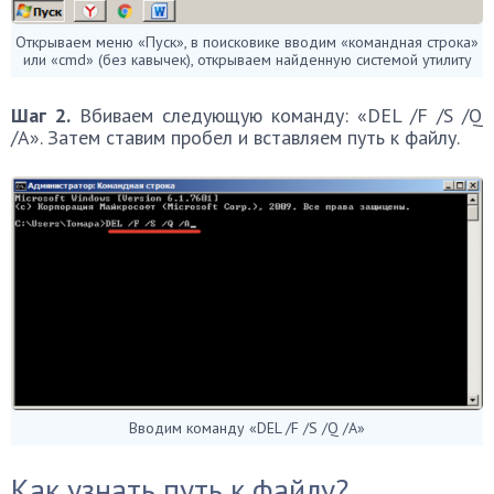
Открываем меню «Пуск», в поисковике вводим «командная строка»
или «cmd» (без кавычек), открываем найденную системой утилиту
Шаг 2.
Вбиваем следующую команду: «DEL /F /S /Q
/A». Затем ставим пробел и вставляем путь к файлу.
Вводим команду «DEL /F /S /Q /A»
Как узнать путь к файлу?