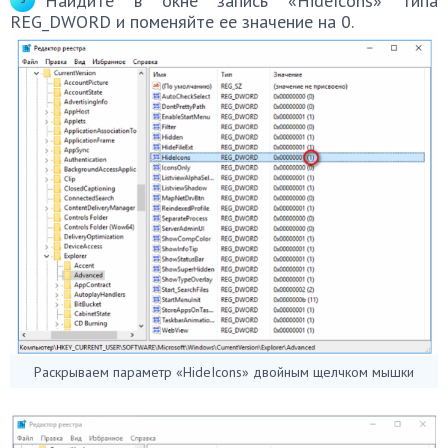
Найдите в окне запись «HideIcons» типа
REG_DWORD и поменяйте ее значение на 0.
Раскрываем параметр «HideIcons» двойным щелчком мышки