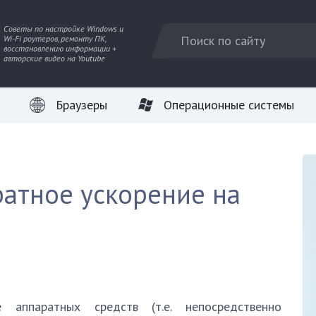
Советы по настройке Windows и
Wi-Fi роутеров, ремонту ПК,
восстановлению информации +
авторские видео на Youtube
Браузеры
Операционные системы
ратное ускорение на
 аппаратных средств (т.е. непосредственно