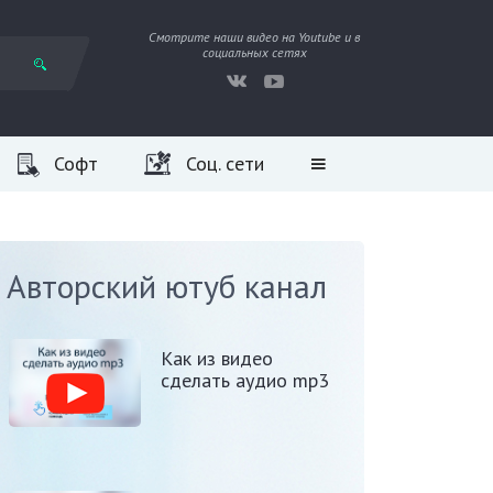
Смотрите наши видео на Youtube и в
социальных сетях
Софт
Соц. сети
Авторский ютуб канал
Как из видео
сделать аудио mp3