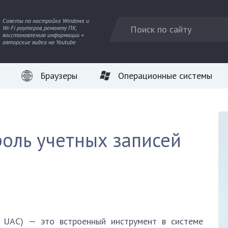
Советы по настройке Windows и
Wi-Fi роутеров, ремонту ПК,
восстановлению информации +
авторские видео на Youtube
Браузеры
Операционные системы
роль учетных записей
е UAC) — это встроенный инструмент в системе