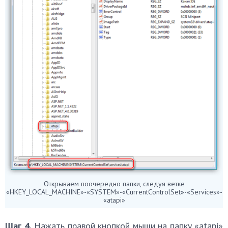
Открываем поочередно папки, следуя ветке
«HKEY_LOCAL_MACHINE»-«SYSTEM»-«CurrentControlSet»-«Services»-
«atapi»
Шаг 4.
Нажать правой кнопкой мыши на папку «atapi»