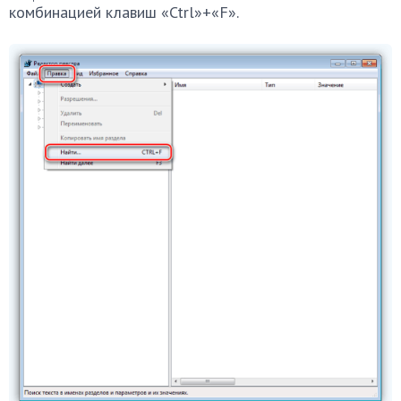
комбинацией клавиш «Ctrl»+«F».