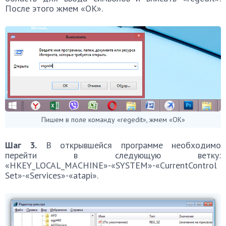
После этого жмем «ОК».
Пишем в поле команду «regedit», жмем «ОК»
Шаг 3.
В открывшейся программе необходимо
перейти в следующую ветку:
«HKEY_LOCAL_MACHINE»-«SYSTEM»-«CurrentControl
Set»-«Services»-«atapi».