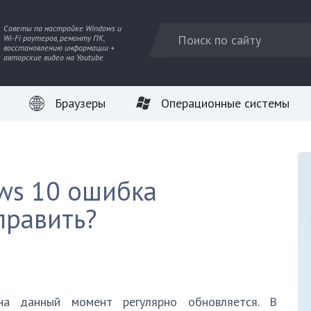
Советы по настройке Windows и
Wi-Fi роутеров, ремонту ПК,
восстановлению информации +
авторские видео на Youtube
Браузеры
Операционные системы
ws 10 ошибка
править?
а данный момент регулярно обновляется. В