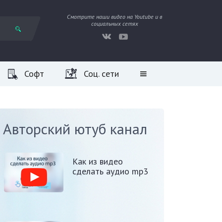
Смотрите наши видео на Youtube и в
социальных сетях
Софт
Соц. сети
Авторский ютуб канал
Как из видео
сделать аудио mp3