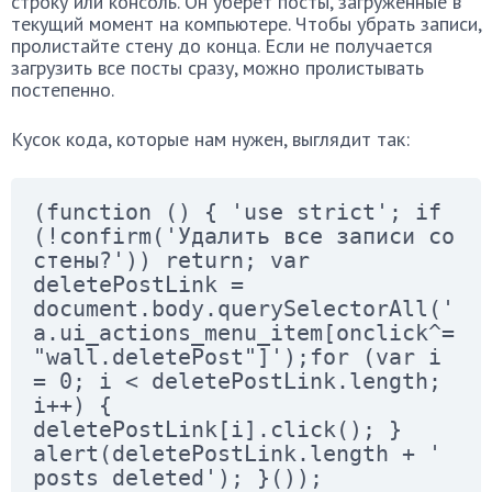
строку или консоль. Он уберет посты, загруженные в
текущий момент на компьютере. Чтобы убрать записи,
пролистайте стену до конца. Если не получается
загрузить все посты сразу, можно пролистывать
постепенно.
Кусок кода, которые нам нужен, выглядит так:
(function () { 'use strict'; if
(!confirm('
Удалить
все
записи
со
стены
?')) return; var
deletePostLink =
document.body.querySelectorAll('
a.ui_actions_menu_item[onclick^=
"wall.deletePost"]');for (var i
= 0; i < deletePostLink.length;
i++) {
deletePostLink[i].click(); }
alert(deletePostLink.length + '
posts deleted'); }());