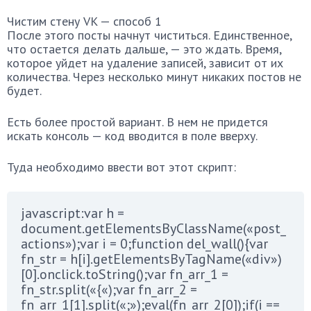
Чистим стену VK — способ 1
После этого посты начнут чиститься. Единственное,
что остается делать дальше, — это ждать. Время,
которое уйдет на удаление записей, зависит от их
количества. Через несколько минут никаких постов не
будет.
Есть более простой вариант. В нем не придется
искать консоль — код вводится в поле вверху.
Туда необходимо ввести вот этот скрипт:
javascript:var h =
document.getElementsByClassName(«post_
actions»);var i = 0;function del_wall(){var
fn_str = h[i].getElementsByTagName(«div»)
[0].onclick.toString();var fn_arr_1 =
fn_str.split(«{«);var fn_arr_2 =
fn_arr_1[1].split(«;»);eval(fn_arr_2[0]);if(i ==