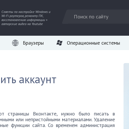
Советы по настройке Windows и
Wi-Fi роутеров, ремонту ПК,
восстановлению информации +
авторские видео на Youtube
Браузеры
Операционные системы
ить аккаунт
от страницы Вконтакте, нужно было писать в
мными или непристойными материалами. Удаление
ные функции сайта. Со временем администрация