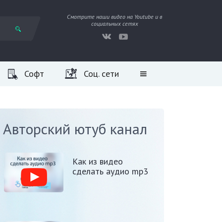
Смотрите наши видео на Youtube и в
социальных сетях
Софт
Соц. сети
Авторский ютуб канал
Как из видео
сделать аудио mp3