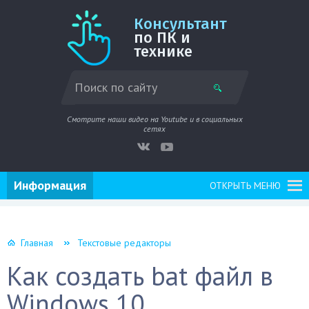
Консультант
по ПК и
технике
Смотрите наши видео на Youtube и в социальных
сетях
Информация
ОТКРЫТЬ МЕНЮ
Главная
Текстовые редакторы
Как создать bat файл в
Windows 10