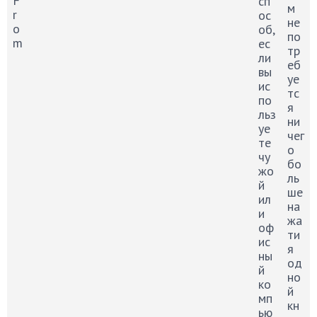
F
сп
м
r
ос
не
o
об,
по
m
ес
тр
ли
еб
вы
уе
ис
тс
по
я
льз
ни
уе
чег
те
о
чу
бо
жо
ль
й
ше
ил
на
и
жа
оф
ти
ис
я
ны
од
й
но
ко
й
мп
кн
ью