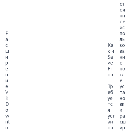
ст
оя
нн
ое
ис
Р
по
а
ль
с
Ка
зо
ш
к и
ва
и
Sa
ни
р
ve
е
е
Fr
по
н
om
сл
и
.
е
е
Тр
ус
V
еб
та
K
уе
но
D
тс
вк
o
я
и
w
уст
ра
nl
ан
сш
o
ов
ир