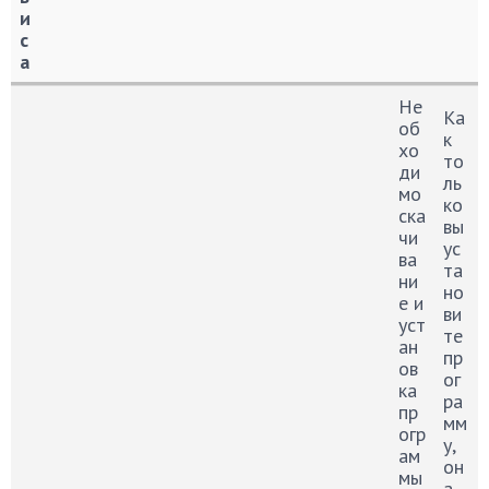
и
с
а
Н
Изображение
Не
Пр
Не
а
до
еи
Ка
об
з
ст
му
к
хо
в
ат
щ
то
ди
а
ки
ес
ль
мо
н
тв
ко
ска
и
а
вы
чи
е
ус
ва
с
та
ни
е
но
е и
р
ви
уст
в
те
ан
и
пр
ов
с
ог
ка
а
ра
пр
мм
огр
у,
ам
он
мы
а