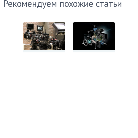
Рекомендуем похожие статьи
Какую
Какую
выбрать
выбрать
видеокамеру
видеокамеру
для
с
съемок
системой
репортажных
стабилизации:
и
ТОП-13
торжественных
лучших
событий:
моделей
ТОП-13
лучших
видеокамер