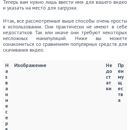
Теперь вам нужно лишь ввести имя для вашего видео
и указать на место для загрузки.
Итак, все рассмотренные выше способы очень просты
в использовании. Они практически не имеют в себе
недостатков. Так или иначе они требуют некоторых
несложных манипуляций. Ниже вы можете
ознакомиться со сравнением популярных средств для
скачивания видео.
Н
Изображение
Не
Пр
а
до
еи
з
ст
му
в
ат
щ
а
ки
ес
н
тв
и
а
е
с
е
р
в