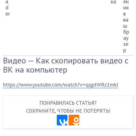
a
ка
ен
d
ия
er
в
ва
ш
бр
ау
зе
р
Видео — Как скопировать видео с
ВК на компьютер
https://www.youtube.com/watch?v=qqptWRz1mkI
ПОНРАВИЛАСЬ СТАТЬЯ?
СОХРАНИТЕ, ЧТОБЫ НЕ ПОТЕРЯТЬ!