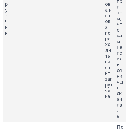
пр
р
ов
и
у
а и
то
з
сн
м,
ч
ов
чт
и
а
о
к
пе
ва
ре
м
хо
не
ди
пр
ть
ид
на
ет
са
ся
йт
ни
заг
чег
руз
о
чи
ск
ка
ач
ив
ат
ь
По