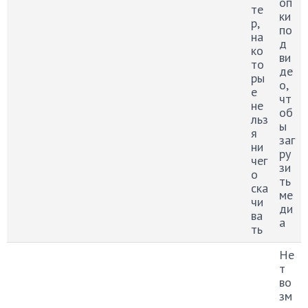
оп
те
ки
р,
по
на
д
ко
ви
то
де
ры
о,
е
чт
не
об
льз
ы
я
заг
ни
ру
чег
зи
о
ть
ска
ме
чи
ди
ва
а
ть
Не
т
во
зм