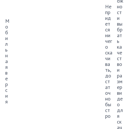
ож
Не
но
пр
ст
ид
и
М
ет
вы
о
ся
бр
б
ни
ат
и
чег
ь
л
о
ка
ь
ска
че
н
чи
ст
а
ва
во
я
ть,
и
в
до
ра
е
ст
зм
р
ат
ер
с
оч
ви
и
но
де
я
бы
о
ст
дл
ро
я
ск
ач