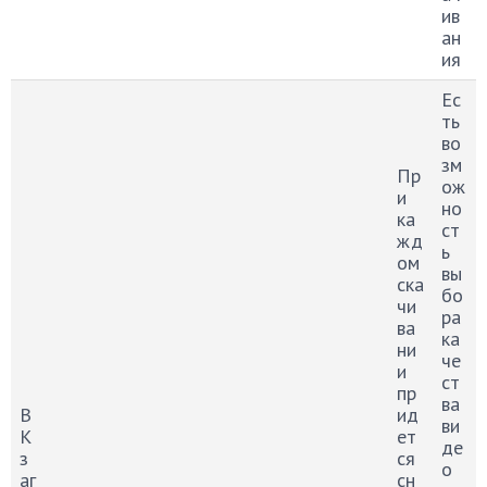
ив
ан
ия
Ес
ть
во
зм
Пр
ож
и
но
ка
ст
жд
ь
ом
вы
ска
бо
чи
ра
ва
ка
ни
че
и
ст
пр
ва
В
ид
ви
К
ет
де
з
ся
о
аг
сн