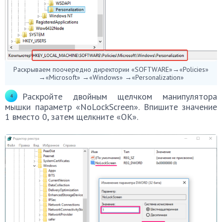
Раскрываем поочередно директории «SOFTWARE»→«Policies»
→«Microsoft» →«Windows» →«Personalization»
Раскройте двойным щелчком манипулятора
мышки параметр «NoLockScreen». Впишите значение
1 вместо 0, затем щелкните «ОК».