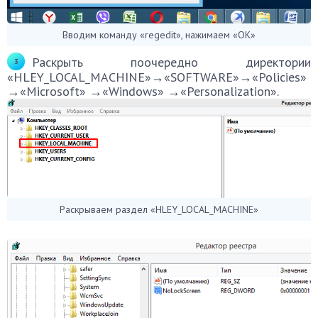
Вводим команду «regedit», нажимаем «ОК»
Раскрыть поочередно директории
«HLEY_LOCAL_MACHINE»→«SOFTWARE»→«Policies»
→«Microsoft» →«Windows» →«Personalization».
Раскрываем раздел «HLEY_LOCAL_MACHINE»