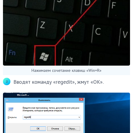
Нажимаем сочетание клавиш «Win+R»
Вводят команду «regedit», жмут «ОК».