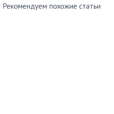
Рекомендуем похожие статьи
Antimalware
Как
Service
сохранить
Executable
лицензию
как
Касперского
отключить
при
Win 10
переустановке
Windows