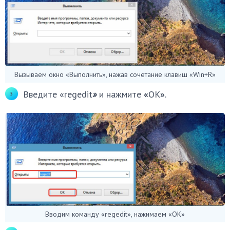
Вызываем окно «Выполнить», нажав сочетание клавиш «Win+R»
Введите «regedit
»
и нажмите
«
ОК
»
.
Вводим команду «regedit», нажимаем «ОК»