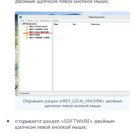
двойным щелчком левой кнопкой мыши;
Открываем раздел «HKEY_LOCAL_MACHINE» двойным
щелчком левой кнопкой мыши
открываете раздел «SOFTWARE» двойным
щелчком левой кнопкой мыши;