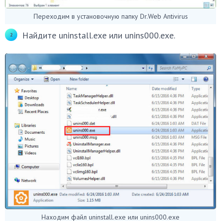
Переходим в установочную папку Dr.Web Antivirus
Найдите uninstall.exe или unins000.exe.
Находим файл uninstall.exe или unins000.exe