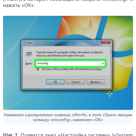
нажать «ОК».
Нажимаем одновременно клавиши «Win+R», в поле «Open» вводим
команду «msconfig», нажимаем «ОК»
Шаг 2.
Появится окно «Настройка системы» («System