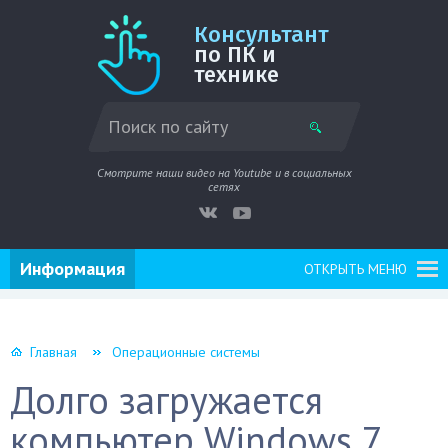
Консультант
по ПК и
технике
Смотрите наши видео на Youtube и в социальных
сетях
Информация
ОТКРЫТЬ МЕНЮ
Главная
Операционные системы
Долго загружается
компьютер Windows 7