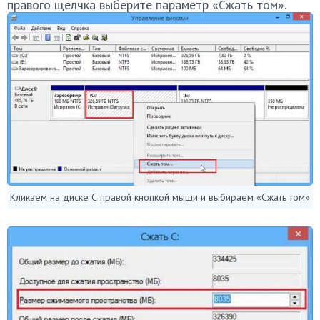
правого щелчка выберите параметр «Сжать том».
Кликаем на диске С правой кнопкой мыши и выбираем «Сжать том»