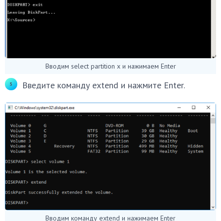
Вводим select partition x и нажимаем Enter
Введите команду extend и нажмите Enter.
Вводим команду extend и нажимаем Enter