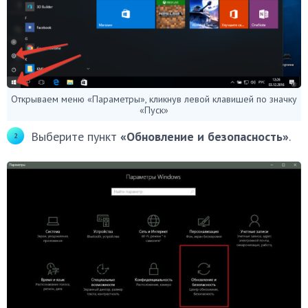
Открываем меню «Параметры», кликнув левой клавишей по значку
«Пуск»
Выберите пункт
«Обновление и безопасность»
.