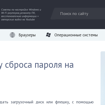
Советы по настройке Windows и
Wi-Fi роутеров, ремонту ПК,
восстановлению информации +
авторские видео на Youtube
Браузеры
Операционные системы
у сброса пароля на
здать загрузочный диск или флешку, с помощью