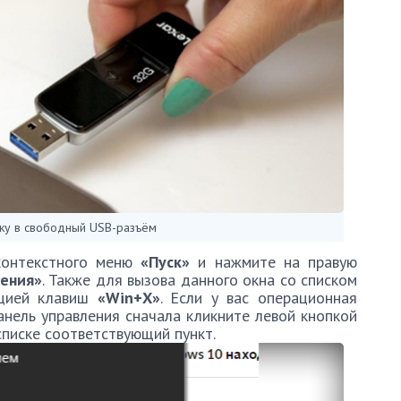
ку в свободный USB-разъём
контекстного меню
«Пуск»
и нажмите на правую
ления»
. Также для вызова данного окна со списком
ацией клавиш
«Win+X»
. Если у вас операционная
анель управления сначала кликните левой кнопкой
 списке соответствующий пункт.