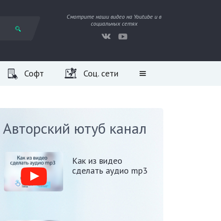
Смотрите наши видео на Youtube и в
социальных сетях
Софт
Соц. сети
Авторский ютуб канал
Как из видео
сделать аудио mp3