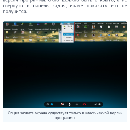
свернуто в панель задач, иначе показать его не
получится.
Опция захвата экрана существует только в классической версии
программы