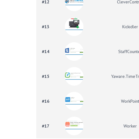
#12
CleverCont
#13
Kickidler
#14
StaffCount
#15
Yaware.TimeTr
#16
WorkPoin
#17
Worker