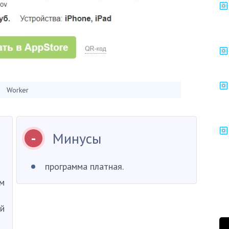
Worker
Минусы
программа платная.
м
ый