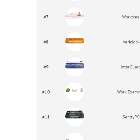
#7
Worktime
#8
Vericlock
#9
InterGuar
#10
Work Exami
#11
SentryPC