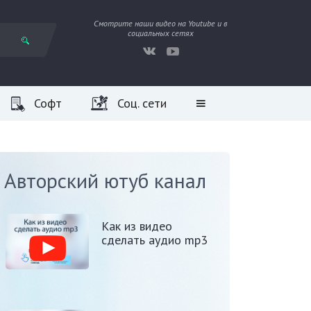
Смотрите наши видео на Youtube и в
социальных сетях
Софт
Соц. сети
Авторский ютуб канал
Как из видео
сделать аудио mp3