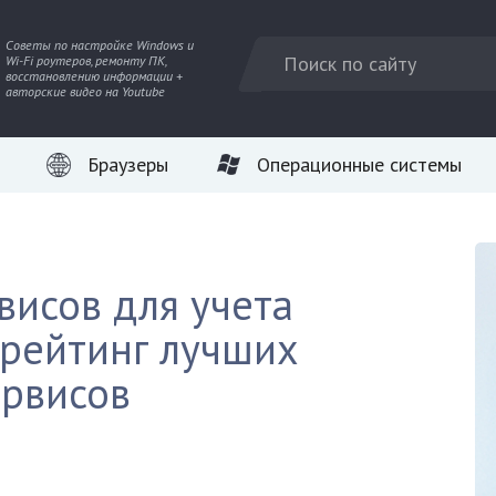
Советы по настройке Windows и
Wi-Fi роутеров, ремонту ПК,
восстановлению информации +
авторские видео на Youtube
Браузеры
Операционные системы
висов для учета
 рейтинг лучших
ервисов