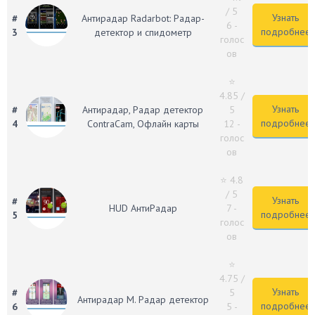
/ 5
Узнать
#
Антирадар Radarbot: Радар-
6 -
подробнее
3
детектор и спидометр
голос
ов
⭐
4.85
/
Узнать
#
Антирадар, Радар детектор
5
подробнее
4
ContraCam, Офлайн карты
12 -
голос
ов
⭐ 4.8
/ 5
Узнать
#
HUD АнтиРадар
7 -
подробнее
5
голос
ов
⭐
4.75
/
Узнать
#
5
Антирадар М. Радар детектор
подробнее
6
5 -