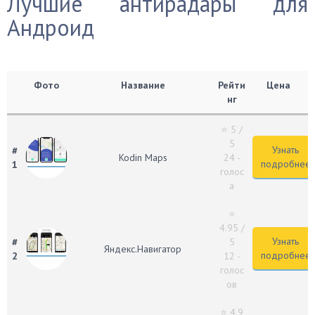
Лучшие антирадары для
Андроид
Фото
Название
Рейти
Цена
нг
⭐ 5
/
5
Узнать
#
Kodin Maps
24 -
подробнее
1
голос
а
⭐
4.95
/
Узнать
#
5
Яндекс.Навигатор
подробнее
2
12 -
голос
ов
⭐ 4.9