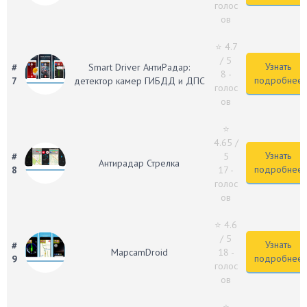
голос
ов
⭐ 4.7
/ 5
Узнать
#
Smart Driver АнтиРадар:
8 -
подробнее
7
детектор камер ГИБДД и ДПС
голос
ов
⭐
4.65
/
Узнать
#
5
Антирадар Стрелка
подробнее
8
17 -
голос
ов
⭐ 4.6
/ 5
Узнать
#
MapcamDroid
18 -
подробнее
9
голос
ов