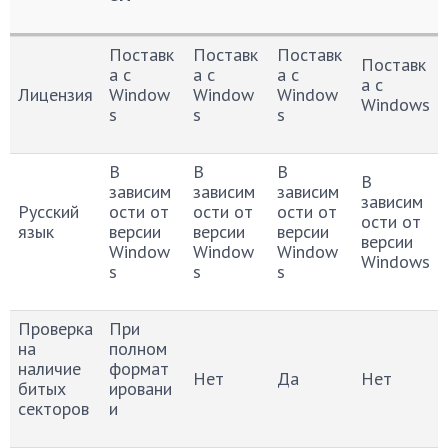
Сведени
Удалени
Удалени
Команд
Утилита
Поставк
Поставк
Поставк
Поставк
я\Наиме
е
е
ная
«Очистк
а с
а с
а с
а с
нование
формат
вручную
строка
а
Лицензия
Window
Window
Window
Windows
ировани
диска»
s
s
s
ем
В
В
В
В
зависим
зависим
зависим
зависим
Русский
ости от
ости от
ости от
ости от
язык
версии
версии
версии
версии
Window
Window
Window
Windows
s
s
s
Проверка
При
на
полном
наличие
формат
Нет
Да
Нет
битых
ировани
секторов
и