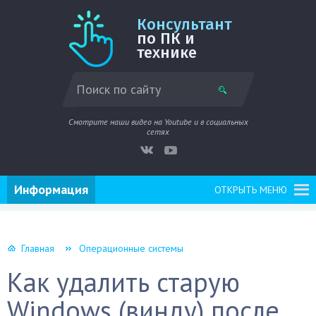
Консультант
по ПК и
технике
Смотрите наши видео на Youtube и в социальных
сетях
Информация
ОТКРЫТЬ МЕНЮ
Главная
Операционные системы
Как удалить старую
Windows (винду) после