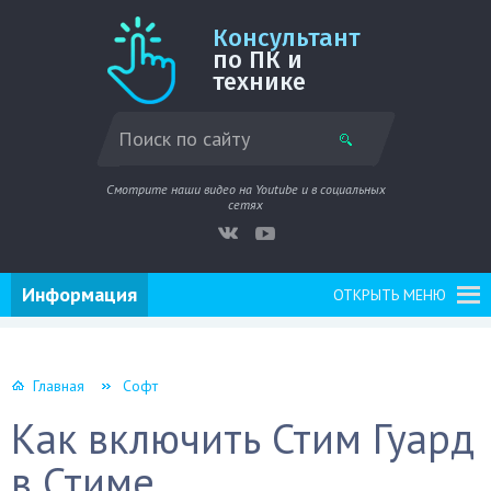
Консультант
по ПК и
технике
Смотрите наши видео на Youtube и в социальных
сетях
Информация
ОТКРЫТЬ МЕНЮ
Главная
Софт
Как включить Стим Гуард
в Стиме