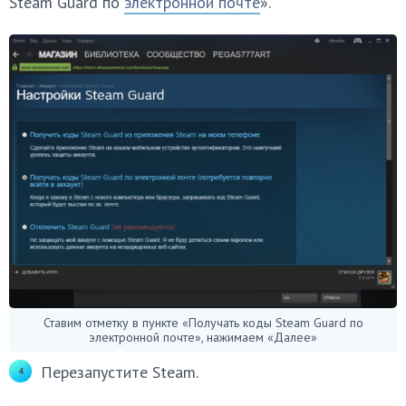
Steam Guard по
электронной почте
».
Ставим отметку в пункте «Получать коды Steam Guard по
электронной почте», нажимаем «Далее»
Перезапустите Steam.